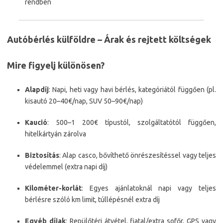
rendben
Autóbérlés külföldre – Árak és rejtett költségek
Mire figyelj különösen?
Alapdíj
: Napi, heti vagy havi bérlés, kategóriától függően (pl.
kisautó 20–40€/nap, SUV 50–90€/nap)
Kaució
: 500–1 200€ típustól, szolgáltatótól függően,
hitelkártyán zárolva
Biztosítás
: Alap casco, bővíthető önrészesítéssel vagy teljes
védelemmel (extra napi díj)
Kilométer-korlát
: Egyes ajánlatoknál napi vagy teljes
bérlésre szóló km limit, túllépésnél extra díj
Egyéb díjak
: Repülőtéri átvétel, fiatal/extra sofőr, GPS vagy