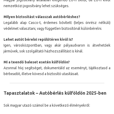
Magyar jogosítvány általában elegendő EU-n belül, de EU-n kívül
nemzetközi jogosítvány lehet szükséges.
Milyen biztosítást válasszak autóbérléshez?
Legalább alap Casco-t, érdemes bővített (teljes önrész nélküli)
védelmet választani, vagy független biztosítónál különbérelni.
Lehet autót bérelni repülőtéren kívül is?
Igen, városközpontban, vagy akár pályaudvaron is átvehetőek
járművek, sok szolgáltató házhozszállítást is kínál.
Mi a teendő baleset esetén külföldön?
Azonnal hívj segítséget, dokumentáld az eseményt, tájékoztasd a
bérbeadót, illetve kövesd a biztosító utasításait.
Tapasztalatok – Autóbérlés külföldön 2025-ben
Sok magyar utazó számol be a következő élményekről: