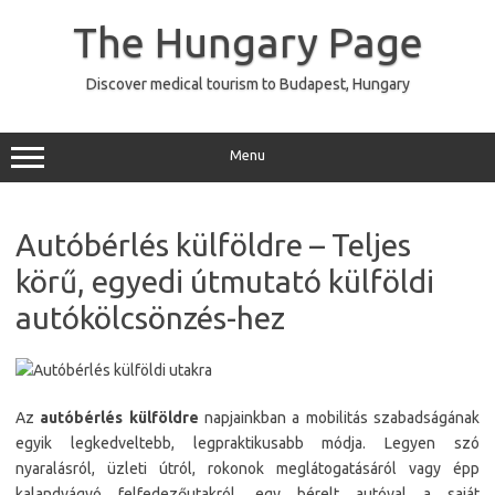
Skip
to
The Hungary Page
content
Discover medical tourism to Budapest, Hungary
Menu
Autóbérlés külföldre – Teljes
körű, egyedi útmutató külföldi
autókölcsönzés-hez
Az
autóbérlés külföldre
napjainkban a mobilitás szabadságának
egyik legkedveltebb, legpraktikusabb módja. Legyen szó
nyaralásról, üzleti útról, rokonok meglátogatásáról vagy épp
kalandvágyó felfedezőutakról, egy bérelt autóval a saját