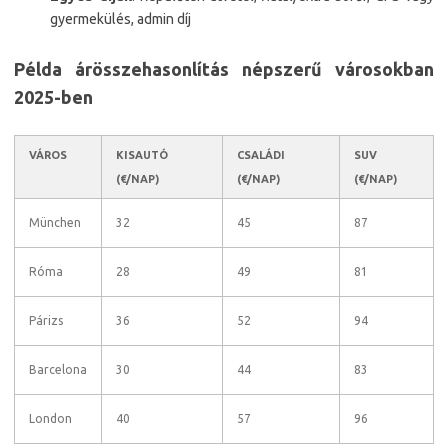
gyermekülés, admin díj
Példa árösszehasonlítás népszerű városokban
2025-ben
VÁROS
KISAUTÓ
CSALÁDI
SUV
(€/NAP)
(€/NAP)
(€/NAP)
München
32
45
87
Róma
28
49
81
Párizs
36
52
94
Barcelona
30
44
83
London
40
57
96