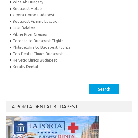
+
Wizz Air Hungary
+
Budapest Hotels
+
Opera House Budapest
+
Budapest Filming Location
+
Lake Balaton
+
Viking River Cruises
+
Toronto to Budapest Flights
+
Philadelphia to Budapest Flights
+
Top Dental Clinics Budapest
+
Helvetic Clinics Budapest
+
Kreativ Dental
Search
for:
LA PORTA DENTAL BUDAPEST