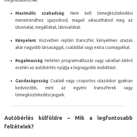
megmutatkoznak:
Maximális szabadság
: Nem kell tömegközlekedési
menetrendhez igazodnod, magad választhatod meg az
útvonalat, megállókat, látnivalókat.
Kényelem
: Közvetlen reptéri transzfer, kényelmes utazás
akár nagyobb társasággal, családdal vagy extra csomagokkal.
Rugalmasság
: Hirtelen programváltozás vagy váratlan kitérő
esetén az autóbérlés nyújtja a legnagyobb mobilitást.
Gazdaságosság
: Családi vagy csoportos utazáskor gyakran
kedvezőbb, mint az egyéni transzferek vagy
tömegközlekedési jegyek.
Autóbérlés külföldre – Mik a legfontosabb
feltételek?