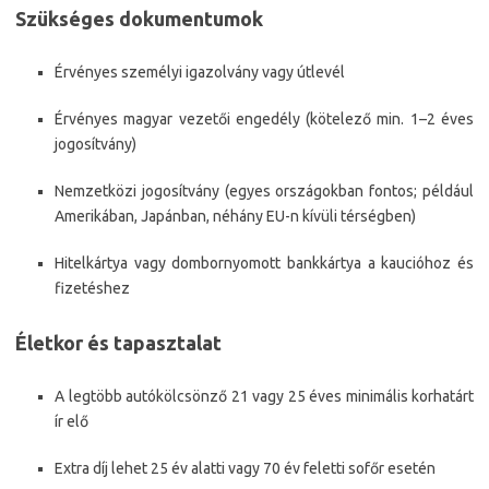
Szükséges dokumentumok
Érvényes személyi igazolvány vagy útlevél
Érvényes magyar vezetői engedély (kötelező min. 1–2 éves
jogosítvány)
Nemzetközi jogosítvány (egyes országokban fontos; például
Amerikában, Japánban, néhány EU-n kívüli térségben)
Hitelkártya vagy dombornyomott bankkártya a kaucióhoz és
fizetéshez
Életkor és tapasztalat
A legtöbb autókölcsönző 21 vagy 25 éves minimális korhatárt
ír elő
Extra díj lehet 25 év alatti vagy 70 év feletti sofőr esetén