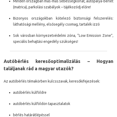
Minden országban más-más sebességkorlát, autópálya-bérlet
(matrica), parkolási szabályok – tájékozódj előre!
Bizonyos országokban kötelező biztonsági felszerelés:
láthatósági mellény, elsősegély csomag, tartalék izzó
Sok városban környezetvédelmi zóna, “Low Emission Zone”,
speciális behajtási engedély szükséges!
Autóbérlés keresőoptimalizálás – Hogyan
találjanak rád a magyar utazók?
Az autóbérlés témakörben kulcsszavak, keresőkifejezések:
autóbérlés külföldre
autóbérlés külföldön tapasztalatok
bérlés határátlépéssel