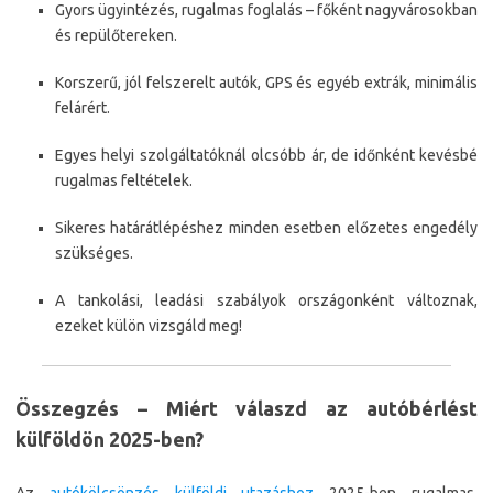
Gyors ügyintézés, rugalmas foglalás – főként nagyvárosokban
és repülőtereken.
Korszerű, jól felszerelt autók, GPS és egyéb extrák, minimális
felárért.
Egyes helyi szolgáltatóknál olcsóbb ár, de időnként kevésbé
rugalmas feltételek.
Sikeres határátlépéshez minden esetben előzetes engedély
szükséges.
A tankolási, leadási szabályok országonként változnak,
ezeket külön vizsgáld meg!
Összegzés – Miért válaszd az autóbérlést
külföldön 2025-ben?