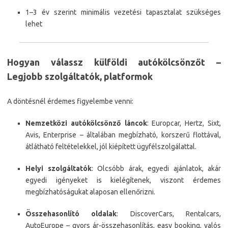
1–3 év szerint minimális vezetési tapasztalat szükséges
lehet
Hogyan válassz külföldi autókölcsönzőt –
Legjobb szolgáltatók, platformok
A döntésnél érdemes figyelembe venni:
Nemzetközi autókölcsönző láncok
: Europcar, Hertz, Sixt,
Avis, Enterprise – általában megbízható, korszerű flottával,
átlátható feltételekkel, jól kiépített ügyfélszolgálattal.
Helyi szolgáltatók
: Olcsóbb árak, egyedi ajánlatok, akár
egyedi igényeket is kielégítenek, viszont érdemes
megbízhatóságukat alaposan ellenőrizni.
Összehasonlító oldalak
: DiscoverCars, Rentalcars,
AutoEurope – gyors ár-összehasonlítás, easy booking, valós