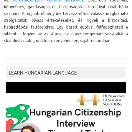
Az
autókölcsönzés külföldi utazáshoz
2025-ben rugalmas,
kényelmes, gazdaságos és biztonságos alternatívát kínál bárki
számára. A legjobb élményhez tervezz előre, válassz megbízható
szolgáltatót, olvass értékeléseket, és figyelj a biztosítási,
határátlépési feltételekre. Egy bérelt autóval felfedezheted a
világot – legyen az az Alpok, az olasz tengerpart vagy akár a
skandináv utak –, önállóan, kényelmesen, saját tempódban.
LEARN HUNGARIAN LANGUAGE