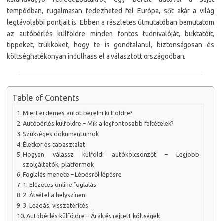
tempódban, rugalmasan fedezheted fel Európa, sőt akár a világ
legtávolabbi pontjait is. Ebben a részletes útmutatóban bemutatom
az autóbérlés külföldre minden fontos tudnivalóját, buktatóit,
tippeket, trükköket, hogy te is gondtalanul, biztonságosan és
költséghatékonyan indulhass el a választott országodban.
Table of Contents
Miért érdemes autót bérelni külföldre?
Autóbérlés külföldre – Mik a legfontosabb feltételek?
Szükséges dokumentumok
Életkor és tapasztalat
Hogyan válassz külföldi autókölcsönzőt – Legjobb
szolgáltatók, platformok
Foglalás menete – Lépésről lépésre
1. Előzetes online foglalás
2. Átvétel a helyszínen
3. Leadás, visszatérítés
Autóbérlés külföldre – Árak és rejtett költségek