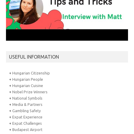
USEFUL INFORMATION
+
Hungarian Citizenship
+
Hungarian People
+
Hungarian Cuisine
+
Nobel Prize Winners
+
National Symbols
+
Media & Partners
+
Gambling Safety
+
Expat Experience
+
Expat Challenges
+
Budapest Airport