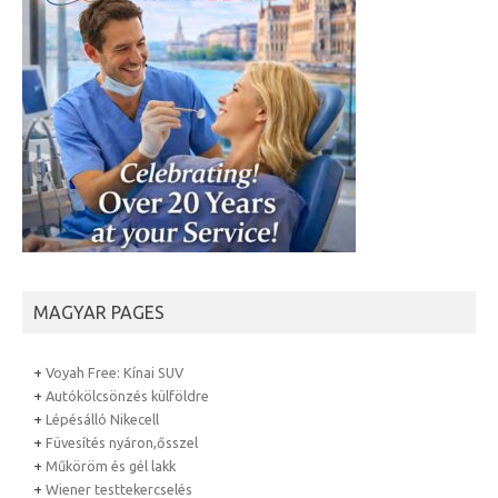
MAGYAR PAGES
+
Voyah Free: Kínai SUV
+
Autókölcsönzés külföldre
+
Lépésálló Nikecell
+
Füvesítés nyáron,ősszel
+
Műköröm és gél lakk
+
Wiener testtekercselés