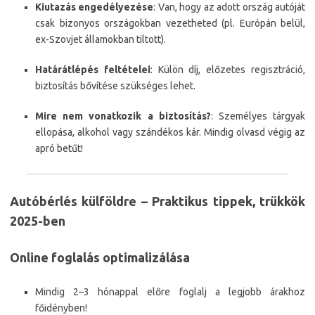
Kiutazás engedélyezése
: Van, hogy az adott ország autóját
csak bizonyos országokban vezetheted (pl. Európán belül,
ex-Szovjet államokban tiltott).
Határátlépés feltételei
: Külön díj, előzetes regisztráció,
biztosítás bővítése szükséges lehet.
Mire nem vonatkozik a biztosítás?
: Személyes tárgyak
ellopása, alkohol vagy szándékos kár. Mindig olvasd végig az
apró betűt!
Autóbérlés külföldre – Praktikus tippek, trükkök
2025-ben
Online foglalás optimalizálása
Mindig 2–3 hónappal előre foglalj a legjobb árakhoz
főidényben!