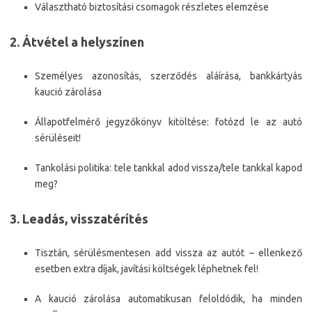
Választható biztosítási csomagok részletes elemzése
2. Átvétel a helyszínen
Személyes azonosítás, szerződés aláírása, bankkártyás
kaució zárolása
Állapotfelmérő jegyzőkönyv kitöltése: fotózd le az autó
sérüléseit!
Tankolási politika: tele tankkal adod vissza/tele tankkal kapod
meg?
3. Leadás, visszatérítés
Tisztán, sérülésmentesen add vissza az autót – ellenkező
esetben extra díjak, javítási költségek léphetnek fel!
A kaució zárolása automatikusan feloldódik, ha minden