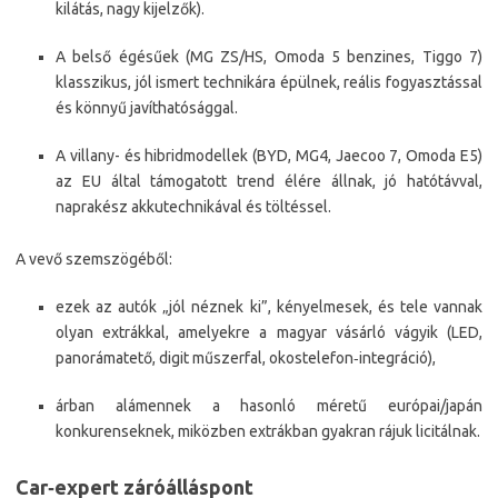
kilátás, nagy kijelzők).
A belső égésűek (MG ZS/HS, Omoda 5 benzines, Tiggo 7)
klasszikus, jól ismert technikára épülnek, reális fogyasztással
és könnyű javíthatósággal.
A villany- és hibridmodellek (BYD, MG4, Jaecoo 7, Omoda E5)
az EU által támogatott trend élére állnak, jó hatótávval,
naprakész akkutechnikával és töltéssel.​
A vevő szemszögéből:
ezek az autók „jól néznek ki”, kényelmesek, és tele vannak
olyan extrákkal, amelyekre a magyar vásárló vágyik (LED,
panorámatető, digit műszerfal, okostelefon‑integráció),
árban alámennek a hasonló méretű európai/japán
konkurenseknek, miközben extrákban gyakran rájuk licitálnak.​
Car‑expert záróálláspont