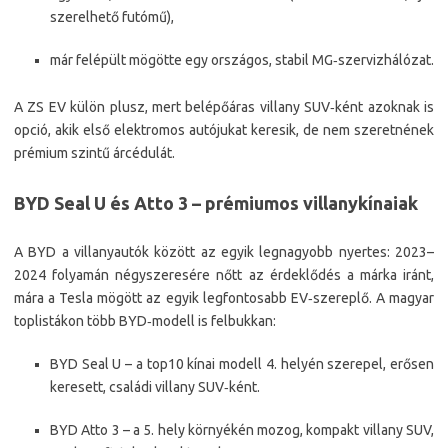
szerelhető futómű),
már felépült mögötte egy országos, stabil MG‑szervizhálózat.​
A ZS EV külön plusz, mert belépőáras villany SUV‑ként azoknak is
opció, akik első elektromos autójukat keresik, de nem szeretnének
prémium szintű árcédulát.
BYD Seal U és Atto 3 – prémiumos villanykínaiak
A BYD a villanyautók között az egyik legnagyobb nyertes: 2023–
2024 folyamán négyszeresére nőtt az érdeklődés a márka iránt,
mára a Tesla mögött az egyik legfontosabb EV‑szereplő. A magyar
toplistákon több BYD‑modell is felbukkan:​
BYD Seal U – a top10 kínai modell 4. helyén szerepel, erősen
keresett, családi villany SUV‑ként.​
BYD Atto 3 – a 5. hely környékén mozog, kompakt villany SUV,