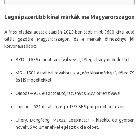
Legnépszerűbb kínai márkák ma Magyarországon
A friss eladási adatok alapján 2025-ben több mint 5600 kínai autó
talált gazdára Magyarországon, és a márkák élmezőnye jól
körvonalazódott:​
BYD – 1655 eladott autóval vezet, főleg villanymodellekkel.​
MG – 1581 darabbal továbbra is a „nép kínai márkája”, főleg ZS
és HS modellekkel.​
Omoda – 952 eladott autó, látványos SUV‑offenzívával.​
Jaecoo – 621 darab, főleg a J7/7 SHS plug‑in hibrid révén.​
Chery, Dongfeng, Maxus, Leapmotor – kisebb, de gyorsan
növekvő volumenekkel egészítik ki a képet.​