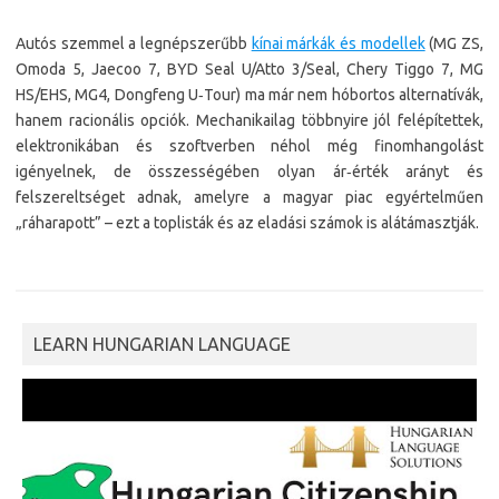
Autós szemmel a legnépszerűbb
kínai márkák és modellek
(MG ZS,
Omoda 5, Jaecoo 7, BYD Seal U/Atto 3/Seal, Chery Tiggo 7, MG
HS/EHS, MG4, Dongfeng U‑Tour) ma már nem hóbortos alternatívák,
hanem racionális opciók. Mechanikailag többnyire jól felépítettek,
elektronikában és szoftverben néhol még finomhangolást
igényelnek, de összességében olyan ár‑érték arányt és
felszereltséget adnak, amelyre a magyar piac egyértelműen
„ráharapott” – ezt a toplisták és az eladási számok is alátámasztják.
LEARN HUNGARIAN LANGUAGE