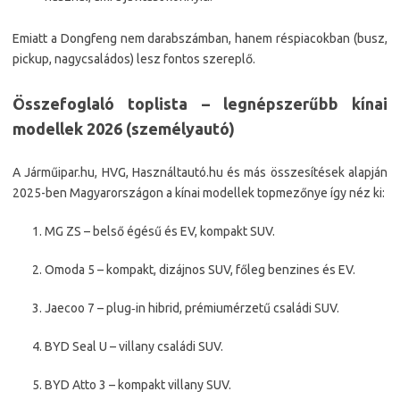
Emiatt a Dongfeng nem darabszámban, hanem réspiacokban (busz,
pickup, nagycsaládos) lesz fontos szereplő.
Összefoglaló toplista – legnépszerűbb kínai
modellek 2026 (személyautó)
A Járműipar.hu, HVG, Használtautó.hu és más összesítések alapján
2025-ben Magyarországon a kínai modellek topmezőnye így néz ki:​
MG ZS – belső égésű és EV, kompakt SUV.
Omoda 5 – kompakt, dizájnos SUV, főleg benzines és EV.
Jaecoo 7 – plug‑in hibrid, prémiumérzetű családi SUV.
BYD Seal U – villany családi SUV.
BYD Atto 3 – kompakt villany SUV.