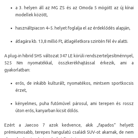
a 3. helyen áll az MG ZS és az Omoda 5 mögött az új kínai
modellek között,​
használtpiacon 4–5. helyet foglalja el az érdeklődés alapján,​
átlagára kb. 13,8 millió Ft, átlagéletkora szintén fél év alatti.​
A plug‑in hibrid SHS változat 347 LE körüli rendszerteljesítménnyel,
525 Nm nyomatékkal, összkerékhajtással érkezik, ami a
gyakorlatban:
erős, de inkább kulturált, nyomatékos, mintsem sportkocsis
érzet,
kényelmes, puha futóművel párosul, ami terepen és rossz
úton erős, kanyarban kicsit dőlős.​
Ezért a Jaecoo 7 azok kedvence, akik „fapados” helyett
prémiumosabb, terepes hangulatú családi SUV‑ot akarnak, de nem