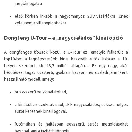
megtámogatva,
első körben inkább a hagyományos SUV‑vásárlókra lőnek
vele, nem a villanypionírokra.
Dongfeng U‑Tour – a „nagycsaládos” kínai opció
A dongfenges típusok közül a U‑Tour az, amelyik felkerült a
top10‑be: a legnépszerűbb kínai használt autók listáján a 10.
helyen szerepel, kb. 13,7 milliós átlagárral. Ez egy nagy, akár
hétüléses, tágas utasterű, gyakran haszon‑ és családi járműként
használható modell, amely:​
busz‑szerű helykínálatot ad,
a kínálatban azoknak szól, akik nagycsaládos, sokszemélyes
autót keresnek kínai logóval,
futóműben és hajtásban egyszerű, tartós megoldásokat
használ, ami a javítást könnyíti.