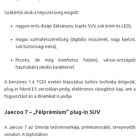
Szakértői okok a népszerűség mögött:
nagyon erős dizájn (látványos, kupés SUV, sok króm és LED),
magas szériafelszereltség (digitális műszerek, nagy kijelző,
sok biztonsági extra),
feszes, de még komfortos futómű, városi–országúti
használatra ideális karakterrel.​
A benzines 1.6 TGDI esetén klasszikus turbós technika dolgozik,
plug‑in hibrid E5 verzióban pedig elektromos rásegítést kap, ami a
fogyasztást és a dinamikát is javítja.
Jaecoo 7 – „félprémium” plug‑in SUV
A Jaecoo 7 az Omoda testvérmárkája, prémiumosabb, terepesebb
vonalon. A toplistákon: