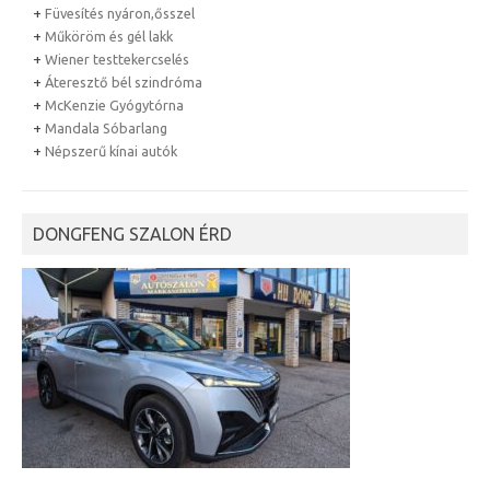
+
Füvesítés nyáron,ősszel
+
Műköröm és gél lakk
+
Wiener testtekercselés
+
Áteresztő bél szindróma
+
McKenzie Gyógytórna
+
Mandala Sóbarlang
+
Népszerű kínai autók
DONGFENG SZALON ÉRD