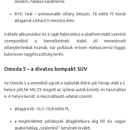
modern, fiatalos karakterrel.​
BYD Seal – prémiumabb villany limuzin, 18 millió Ft körüli
átlagárral a kínai EV‑mezőny élén.​
A Blade akkumulátor és a saját fejlesztésű e‑platform miatt szerelői
szempontból is kiemelkednek: stabil, jól menedzselt
villanytechnikát hoznak, bár javításuk erősen márkaszerviz‑függő,
különösen nagyfeszültség terén.
Omoda 5 – a divatos kompakt SUV
Az Omoda 5 a semmiből ugrott a toplisták élére: pár hónap alatt a 2.
helyre jött fel MG ZS mögött az új kínai autók között, és használtan
is 4. helyre került. A Használtautó‑adatok szerint:​
átlagára kb. 10,5–10,8 millió Ft,
a meghirdetett példányok átlagéletkora alig fél év, vagyis
gyakorlatilag „szalonból” kerülnek tovább.​