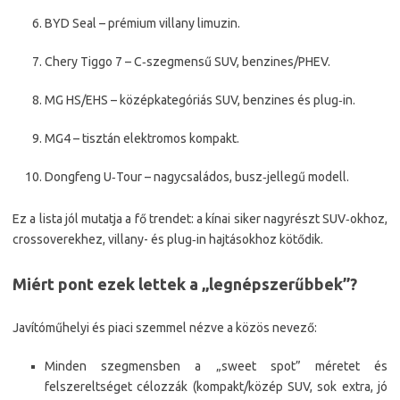
BYD Seal – prémium villany limuzin.
Chery Tiggo 7 – C‑szegmensű SUV, benzines/PHEV.
MG HS/EHS – középkategóriás SUV, benzines és plug‑in.
MG4 – tisztán elektromos kompakt.
Dongfeng U‑Tour – nagycsaládos, busz‑jellegű modell.
Ez a lista jól mutatja a fő trendet: a kínai siker nagyrészt SUV‑okhoz,
crossoverekhez, villany- és plug‑in hajtásokhoz kötődik.
Miért pont ezek lettek a „legnépszerűbbek”?
Javítóműhelyi és piaci szemmel nézve a közös nevező:
Minden szegmensben a „sweet spot” méretet és
felszereltséget célozzák (kompakt/közép SUV, sok extra, jó