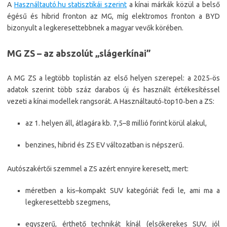
A
Használtautó.hu statisztikái szerint
a kínai márkák közül a belső
égésű és hibrid fronton az MG, míg elektromos fronton a BYD
bizonyult a legkeresettebbnek a magyar vevők körében.​
MG ZS – az abszolút „slágerkínai”
A MG ZS a legtöbb toplistán az első helyen szerepel: a 2025‑ös
adatok szerint több száz darabos új és használt értékesítéssel
vezeti a kínai modellek rangsorát. A Használtautó‑top10‑ben a ZS:​
az 1. helyen áll, átlagára kb. 7,5–8 millió forint körül alakul,​
benzines, hibrid és ZS EV változatban is népszerű.
Autószakértői szemmel a ZS azért ennyire keresett, mert:
méretben a kis–kompakt SUV kategóriát fedi le, ami ma a
legkeresettebb szegmens,​
egyszerű, érthető technikát kínál (elsőkerekes SUV, jól