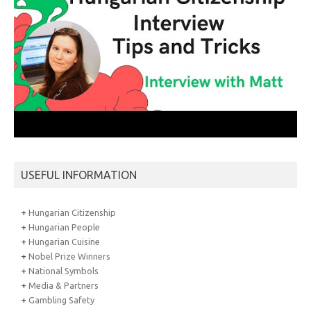
USEFUL INFORMATION
+
Hungarian Citizenship
+
Hungarian People
+
Hungarian Cuisine
+
Nobel Prize Winners
+
National Symbols
+
Media & Partners
+
Gambling Safety