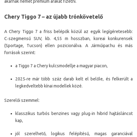
akarnak német prémium árakat fizetni.
Chery Tiggo 7 – az újabb trónkövetelő
A Chery Tiggo 7 a friss belépők közül az egyik legígéretesebb:
C‑szegmensű SUV, kb. 4,55 m hosszban, koreai konkurensek
(Sportage, Tucson) ellen pozicionálva. A Járműipar.hu és más
források szerint:​
a Tiggo 7 a Chery kulcsmodellje a magyar piacon,
2025‑re már több száz darab kelt el belőle, és felkerült a
legkedveltebb kínai modellek közé.​
Szerelői szemmel:
klasszikus turbós benzines vagy plug‑in hibrid hajtásláncot
kap,
jól szerelhető, logikus felépítésű, magas garanciával