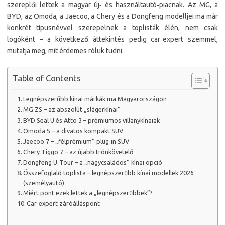
szereplői lettek a magyar új‑ és használtautó‑piacnak. Az MG, a
BYD, az Omoda, a Jaecoo, a Chery és a Dongfeng modelljei ma már
konkrét típusnévvel szerepelnek a toplisták élén, nem csak
logóként – a következő áttekintés pedig car‑expert szemmel,
mutatja meg, mit érdemes róluk tudni.​
Table of Contents
Legnépszerűbb kínai márkák ma Magyarországon
MG ZS – az abszolút „slágerkínai”
BYD Seal U és Atto 3 – prémiumos villanykínaiak
Omoda 5 – a divatos kompakt SUV
Jaecoo 7 – „félprémium” plug‑in SUV
Chery Tiggo 7 – az újabb trónkövetelő
Dongfeng U‑Tour – a „nagycsaládos” kínai opció
Összefoglaló toplista – legnépszerűbb kínai modellek 2026
(személyautó)
Miért pont ezek lettek a „legnépszerűbbek”?
Car‑expert záróálláspont